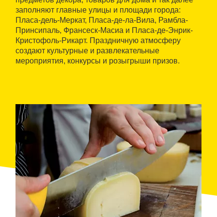
заполняют главные улицы и площади города:
Пласа-дель-Меркат, Пласа-де-ла-Вила, Рамбла-
Принсипаль, Франсеск-Масиа и Пласа-де-Энрик-
Кристофоль-Рикарт. Праздничную атмосферу
создают культурные и развлекательные
мероприятия, конкурсы и розыгрыши призов.