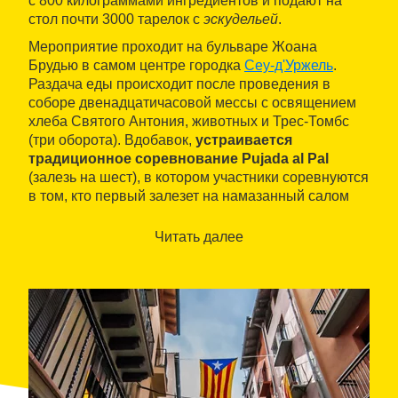
с 800 килограммами ингредиентов и подают на
стол почти 3000 тарелок с
эскудельей
.
Мероприятие проходит на бульваре Жоана
Брудью в самом центре городка
Сеу-д'Уржель
.
Раздача еды происходит после проведения в
соборе двенадцатичасовой мессы с освящением
хлеба Святого Антония, животных и Трес-Томбс
(три оборота). Вдобавок,
устраивается
традиционное соревнование Pujada al Pal
(залезь на шест), в котором участники соревнуются
в том, кто первый залезет на намазанный салом
шест и достанет привязанного на верхушке петуха.
Читать далее