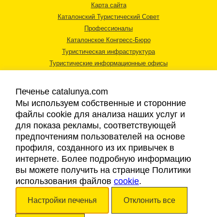
Карта сайта
Каталонский Туристический Совет
Профессионалы
Каталонское Конгресс-Бюро
Туристическая инфраструктура
Туристические информационные офисы
Печенье catalunya.com
Мы используем собственные и сторонние
файлы cookie для анализа наших услуг и
для показа рекламы, соответствующей
Правовая информация
предпочтениям пользователей на основе
Политика конфиденциальности
профиля, созданного из их привычек в
Cookies
интернете. Более подробную информацию
Доступность
вы можете получить на странице Политики
использования файлов
cookie
.
Авторские права © 2026. Каталонский Туристический Совет. Все права
Настройки печенья
Отклонить все
защищены.