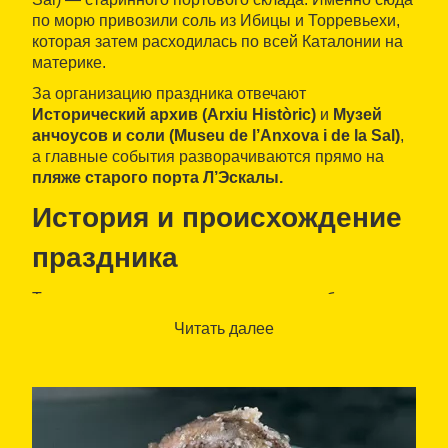
по морю привозили соль из Ибицы и Торревьехи,
которая затем расходилась по всей Каталонии на
материке.
За организацию праздника отвечают
Исторический архив (Arxiu Històric)
и
Музей
анчоусов и соли (Museu de l’Anxova i de la Sal)
,
а главные события разворачиваются прямо на
пляже старого порта Л’Эскалы.
История и происхождение
праздника
То, что начиналось как историческое событие, с
годами превратилось в важное культурное
Читать далее
мероприятие, прославляющее морскую
самобытность Л’Эскалы, которая на протяжении
многих лет была одним из главных центров
соледобычи на каталонском побережье.
Эта дата не случайна: она знаменует собой конец