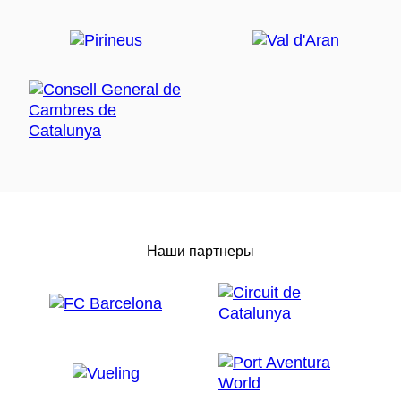
Музыка также играет ведущую роль. Наряду с
хабанерами, традиционными песнями во время
демонстрации ремесел, застольными песнями в
тавернах и старинными детскими играми,
специально для фестиваля были возрождены три
народных танца.
Ball de Nyacres
Танец Ньякрес
(ball de Nyacres)
получил свое
название в честь морских ракушек, которые
танцоры используют вместо кастаньет. Этот
традиционный танец из региона Эмпорда
исполняли вокруг лодок в честь хорошего улова и
Наши партнеры
возвращения рыбаков.
La Farandola
Изначально зародившаяся в окситанских и
провансальских землях, Фарандола (La Farandola)
представляет собой групповой танец, имеющий
множество вариантов по всему