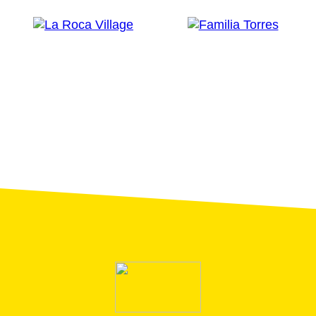
Средиземноморью. В Л’Эскале ее издавна
исполняли во время Карнавала, а в программу
Фестиваля соли включили как символ единения и
всеобщего участия.
Примечательно огромное количество участников:
десятки танцоров повторяют движения ведущего,
кружась и прыгая.
El ball del Drac
Пожалуй, самый культовый танец фестиваля,
Баль-дель-Драк (ball del Drac), зародился в самом
городе и традиционно исполнялся рыбаками для
привлечения хорошего улова.
Ночью ведущий танцор изображает голову
дракона, неся факел, зажженный с обоих концов, и
преследует последнего танцора, чтобы поджечь
его хвост. Наконец, бросившись в воду, они тушат
огонь в качестве жертвоприношения.
Средиземноморские и мировые