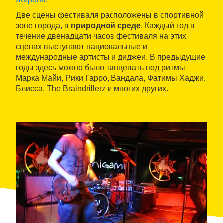
Две сцены фестиваля расположены в спортивной
зоне города, в
природной среде
. Каждый год в
течение двенадцати часов фестиваля на этих
сценах выступают национальные и
международные артисты и диджеи. В предыдущие
годы здесь можно было танцевать под ритмы
Марка Майи, Рики Гарро, Вандала, Фатимы Хаджи,
Блисса, The Braindrillerz и многих других.