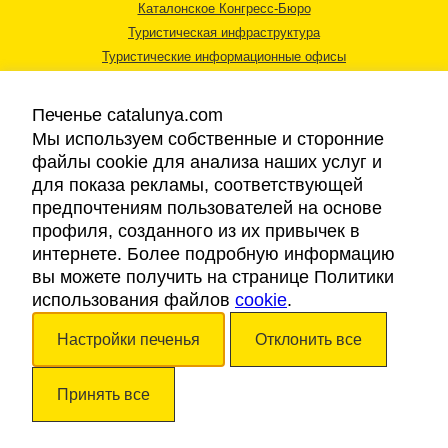
Каталонское Конгресс-Бюро
Туристическая инфраструктура
Туристические информационные офисы
Печенье catalunya.com
Мы используем собственные и сторонние
файлы cookie для анализа наших услуг и
для показа рекламы, соответствующей
Правовая информация
предпочтениям пользователей на основе
Политика конфиденциальности
профиля, созданного из их привычек в
Cookies
интернете. Более подробную информацию
Доступность
вы можете получить на странице Политики
использования файлов
cookie
.
Авторские права © 2026. Каталонский Туристический Совет. Все права
Настройки печенья
Отклонить все
защищены.
Принять все