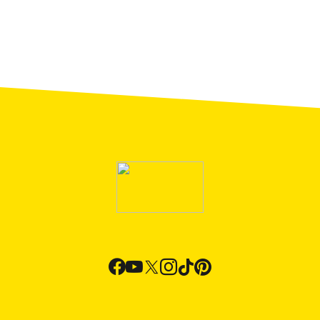
Icària) в Барселоне. В том же районе, что и Парк
дель Форум, расположена
зона для купания
Форум
— место, где можно отдыхать так же, как и
на традиционном пляже, например позагорать или
поплавать, но без песка, а к воде можно
спуститься непосредственно с мощеных площадок
по ступенькам.
На пляжах
Олимпийский порт
и
Барселонета
можно не только загорать. Это также оживленные
зоны отдыха
со множеством ресторанов и баров.
Практическая информация
о фестивале Cruïlla
Место проведения:
Барселона
Кому будет интересно:
Всем без
исключения.
Как добраться:
До Барселоны легко
добраться любым видом транспорта: здесь
есть международный аэропорт Барселона-