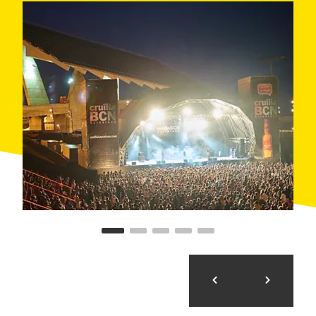
зрителей
, которые получают уникальные
впечатления от музыки, дополненной
изобразительным искусством, юмором и танцами,
в знаковом городе и непревзойденной
обстановке — под открытым небом на берегу
моря.
Этот фестиваль — гораздо больше,
чем просто музыка
Фестиваль Cruïlla — это не просто концерты, а
масштабное культурное событие с зонами,
посвященными уличному искусству, комедии,
гастрономии и творческим инсталляциям.
В рамках фестиваля на
сцене Bon Preu Esclat
проходит
комедийная
программа с
выступлениями стендап-комиков и другими
юмористическими шоу, а
танцевальные
представления
с участием лучших
профессиональных групп и коллективов
современности. Зрителям предлагается