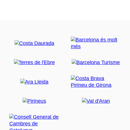
(Museu Nacional d’Art de Catalunya)
— один из
важнейших музеев страны,
Фонд Жоана Миро
(Fundació Joan Miró)
,
CaixaForum
и
Греческий
театр (Teatre Grec)
. На вершине горы
возвышается Замок Монжуик, откуда открываются
замечательные панорамные виды на порт
Барселоны и весь город, особенно со смотровой
площадки
Мирадор-дель-Алькальде (Mirador de
l’Alcalde)
. В замке располагается
Военный музей
.
Посетите Сант-Адриа-де-Бесос
Рядом с Парком дель Форум расположен город
Сант-Адриа-де-Бесос (Sant Adrià de Besòs)
,
предлагающий множество возможностей для
знакомства с культурой и природой. В
непосредственной близости находится
Музей
истории иммиграции
с постоянной экспозицией,
посвященной истории миграции людей с
доисторических времен. Кроме того, здесь имеется
зал для временных выставок, центр документации,