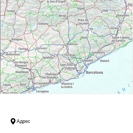
Билеты поступают в продажу задолго до
мероприятия. Вы можете приобрести билеты на
один день или несколько дней
— есть разные
варианты. Также вы можете приобрести
абонементы и билеты
премиум-класса
, дающие
ряд преимуществ, таких как приоритетный вход на
территорию фестиваля по ускоренной очереди,
доступ в эксклюзивную зону с баром и другими
услугами, бесплатная парковка при
предварительном бронировании, а также доступ в
премиальную
зону с приподнятой платформой,
обеспечивающей лучший обзор во время
концертов. Билеты можно приобрести на
официальном веб-сайте фестиваля.
Истоки и развитие
фестиваля Cruïlla
Адрес
Фестиваль Cruïlla de Cultures в Матаро
стал
историческим предшественником нынешнего