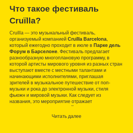
Что такое фестиваль
Cruïlla?
Cruïlla — это музыкальный фестиваль,
организуемый компанией
Cruïlla Barcelona
,
который ежегодно проходит в июле в
Парке дель
Форум в Барселоне
. Фестиваль предлагает
разнообразную многоплановую программу, в
которой артисты мирового уровня из разных стран
выступают вместе с местными талантами и
начинающими исполнителями, приглашая
зрителей в музыкальное путешествие от поп-
музыки и рока до электронной музыки, стиля
фьюжн и мировой музыки. Как следует из
названия, это мероприятие отражает
пересечение разных путей
.
Читать далее
В течение
четырех дней
проходят выступления
известных артистов международного уровня и
местных исполнителей, собирающие
более 80 000