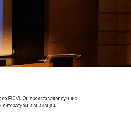
але FICVI. Он представляет лучшие
 литературы и анимации.