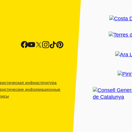
ристическая инфраструктура
уристические информационные
фисы