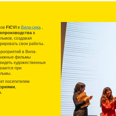
мов
FICVI
в
Вила-сека
,
опроизводства
в
льмов, создавая
трировать свои работы.
ероприятий в Вила-
етражные фильмы
видеть художественные
ваются при
ильмы.
яет посетителям
ориями
,
.