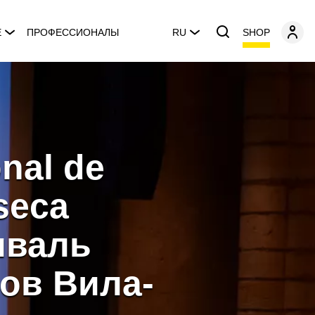
SHOP
E
ПРОФЕССИОНАЛЫ
RU
onal de
seca
иваль
ов Вила-