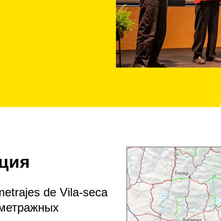
ция
metrajes de Vila-seca
ометражных