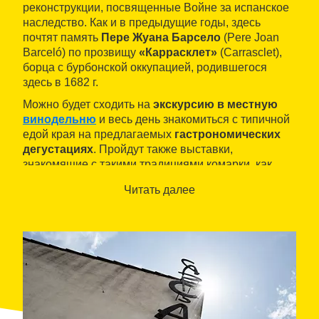
реконструкции, посвященные Войне за испанское
наследство. Как и в предыдущие годы, здесь
почтят память
Пере Жуана Барсело
(Pere Joan
Barceló) по прозвищу
«Каррасклет»
(Carrasclet),
борца с бурбонской оккупацией, родившегося
здесь в 1682 г.
Можно будет сходить на
экскурсию в местную
винодельню
и весь день знакомиться с типичной
едой края на предлагаемых
гастрономических
дегустациях
. Пройдут также выставки,
знакомящие с такими традициями комарки, как
ночной уличный маскарад в Фальсете (Encamisada
Читать далее
de Falset), хота
«приоратина»
и игра в каталонские
кегли.