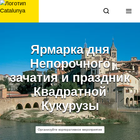
перейти
к
содержанию
Ярмарка дня
Непорочного
зачатия и праздник
Квадратной
Кукурузы
Организуйте корпоративное мероприятие