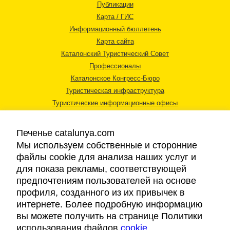
Публикации
Карта / ГИС
Информационный бюллетень
Карта сайта
Каталонский Туристический Совет
Профессионалы
Каталонское Конгресс-Бюро
Туристическая инфраструктура
Туристические информационные офисы
Печенье catalunya.com
Мы используем собственные и сторонние
файлы cookie для анализа наших услуг и
для показа рекламы, соответствующей
Правовая информация
предпочтениям пользователей на основе
Политика конфиденциальности
профиля, созданного из их привычек в
Cookies
интернете. Более подробную информацию
Доступность
вы можете получить на странице Политики
использования файлов
cookie
.