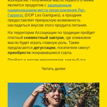
кооператив. Полученное масло первого отжима
является продуктом с
защищенным
наименованием места происхождения Лес-
Гарригес
(DOP Les Garrigues), а праздник
предоставляет прекрасную возможность
насладиться вкусом этого продукта питания.
На территории Ассоциации по традиции пройдет
плотный
совместный завтрак
, где оливковое
масло будет играть главную роль. Также
предлагаются
дегустации
, посетители смогут
приобрести
понравившиеся сорта.
Пройдут и другие мероприятия, каждый год
разные.
Читать далее