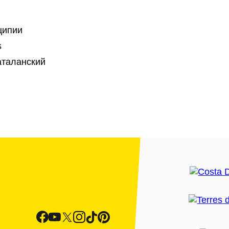
ципии
s
аталанский