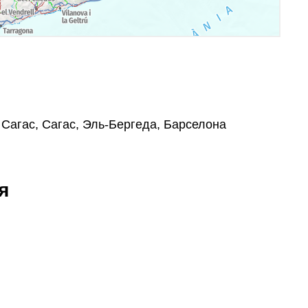
, Сагас, Сагас, Эль-Бергеда, Барселона
я