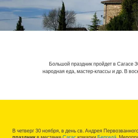
Большой праздник пройдет в Сагасе 3
народная еда, мастер-классы и др. В во
В четверг 30 ноября, в день св. Андрея Первозванног
праздник
в местечке
Сагас
комарки
Бергедá
. Меропр