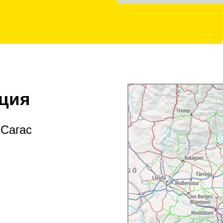
ция
-Сагас