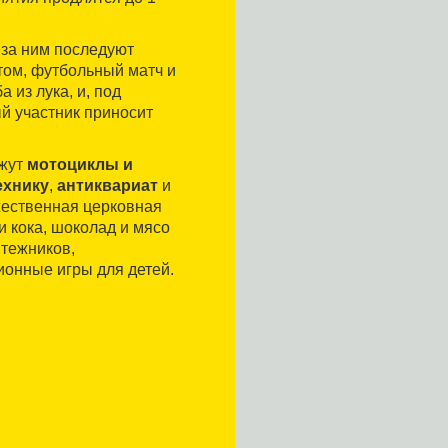
 за ним последуют
том, футбольный матч и
а из лука, и, под
ый участник приносит
ажут
мотоциклы и
ехнику
,
антиквариат
и
жественная церковная
и кока, шоколад и мясо
ятежников,
онные игры для детей.