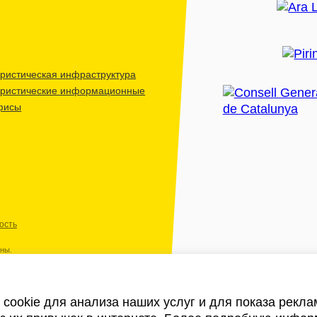
ристическая инфраструктура
уристические информационные
фисы
ость
ены.
cookie для анализа наших услуг и для показа рекл