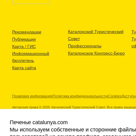
Каталонский Туристический
Рекомендации
Ту
Совет
Т
Публикации
Профессионалы
о
Карта / ГИС
Каталонское Конгресс-Бюро
Информационный
бюллетень
Карта сайта
Правовая информация
Политика конфиденциальности
Cookies
Доступн
Авторские права © 2026. Каталонский Туристический Совет. Все права защищ
Печенье catalunya.com
Мы используем собственные и сторонние файлы 