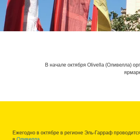
В начале октября Olivella (Оливелла) о
ярмарк
Ежегодно в октябре в регионе Эль-Гарраф проводитс
в
Оливелла
.