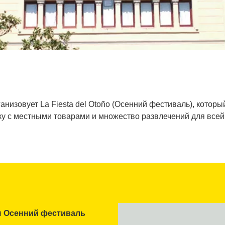
рганизовует La Fiesta del Otoño (Осенний фестиваль), котор
у с местными товарами и множество развлечений для всей
я
Осенний фестиваль