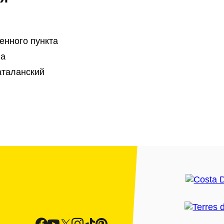
енного пункта
la
аталанский