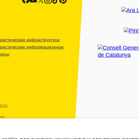
ристическая инфраструктура
уристические информационные
фисы
ость
ены.