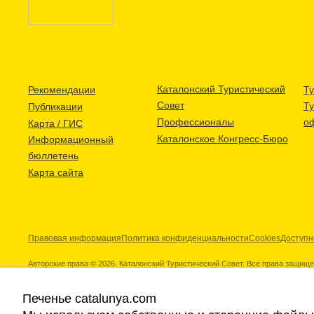
Каталонский Туристический
Рекомендации
Ту
Совет
Т
Публикации
Профессионалы
о
Карта / ГИС
Каталонское Конгресс-Бюро
Информационный
бюллетень
Карта сайта
Правовая информация
Политика конфиденциальности
Cookies
Доступн
Авторские права © 2026. Каталонский Туристический Совет. Все права защищ
Печенье catalunya.com