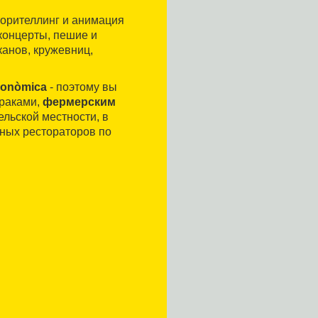
сторителлинг и анимация
 концерты, пешие и
канов, кружевниц,
tronòmica
- поэтому вы
траками,
фермерским
ельской местности, в
тных рестораторов по