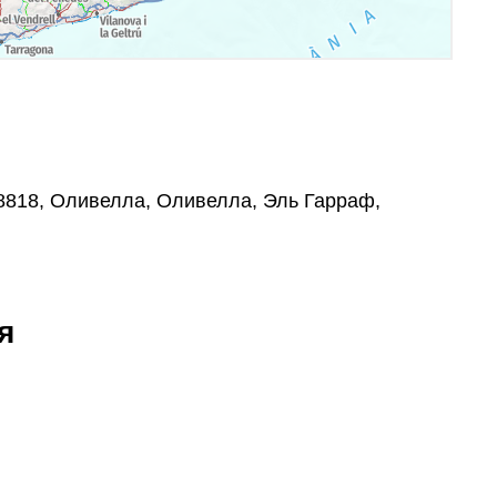
08818, Оливелла, Оливелла, Эль Гарраф,
я