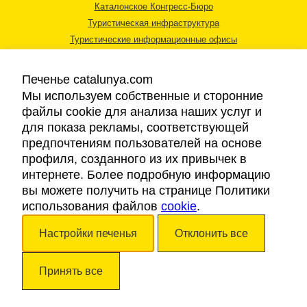
Каталонское Конгресс-Бюро
Туристическая инфраструктура
Туристические информационные офисы
Печенье catalunya.com
Мы используем собственные и сторонние
файлы cookie для анализа наших услуг и
для показа рекламы, соответствующей
Правовая информация
предпочтениям пользователей на основе
Политика конфиденциальности
профиля, созданного из их привычек в
Cookies
интернете. Более подробную информацию
Доступность
вы можете получить на странице Политики
использования файлов
cookie
.
Авторские права © 2026. Каталонский Туристический Совет. Все права
Настройки печенья
Отклонить все
защищены.
Принять все