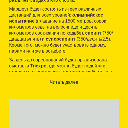
различных видах этого спорта.
Маршрут будет состоять из трех различных
дистанций для всех уровней:
олимпийское
испытание
(плавание на 1500 метров, сорок
километров езды на велосипеде и десять
километров состязания по ходьбе),
спринт
(750/
двадцать/пять) и
суперспринт
(350/десять/2,5).
Кроме того, можно будет участвовать одному,
парами или же в эстафете.
За день до соревнований будет организована
выставка
Triexpo
, где можно будет подойти к
стендам на спортивную тематику, разобраться в
тенденциях, лично познакомиться с
Читать далее
высококлассными атлетами и многое другое.