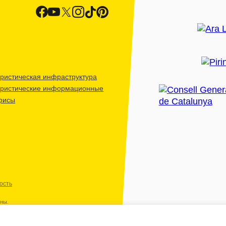
ристическая инфраструктура
уристические информационные
фисы
ость
ены.