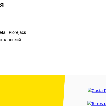
я
ta i Florejacs
аталанский