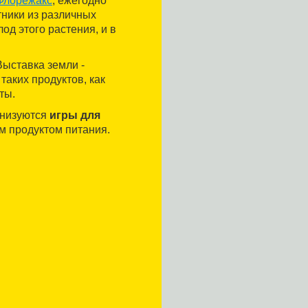
Флорежакс
, ежегодно
тники из различных
од этого растения, и в
Выставка земли -
таких продуктов, как
ты.
анизуются
игры для
им продуктом питания.