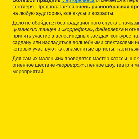
Большой праздник
Марторельеса
отмечается в пер
сентября. Предполагается
очень разнообразная пр
на любую аудиторию, все вкусы и возрасты.
Дело не обойдется без традиционного спуска с тачкам
цыганских танцев
и
«коррефока»
,
фейерверка
и огн
принять участие в велосипедных заездах, конкурсе па
сардану или насладиться волшебными спектаклями ил
которых участвуют как знаменитые артисты, так и на
Для самых маленьких проводятся мастер-классы, шок
огненное шествие
«коррефок»
, пенное шоу, театр и 
мероприятий.