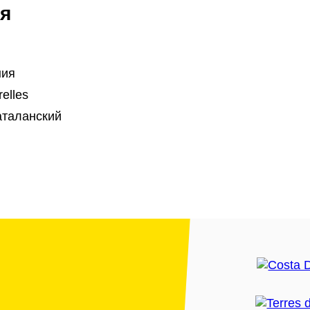
я
ния
elles
аталанский