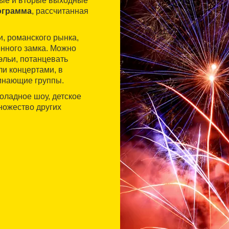
вые и вторые выходные
ограмма
, рассчитанная
и, романского рынка,
енного замка. Можно
эльи, потанцевать
и концертами, в
чинающие группы.
оладное шоу, детское
множество других