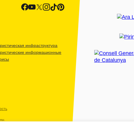
ристическая инфраструктура
уристические информационные
фисы
ость
ены.