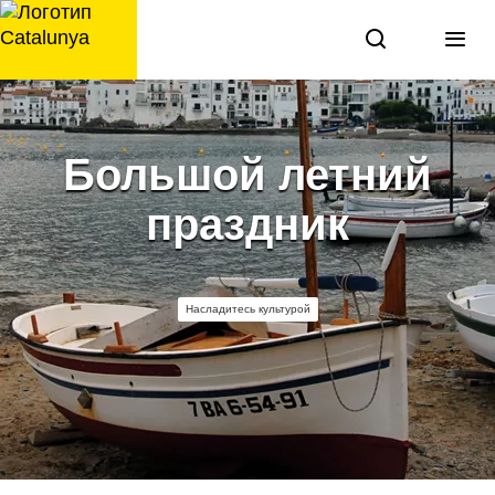
перейти
к
содержанию
Большой летний
праздник
Насладитесь культурой