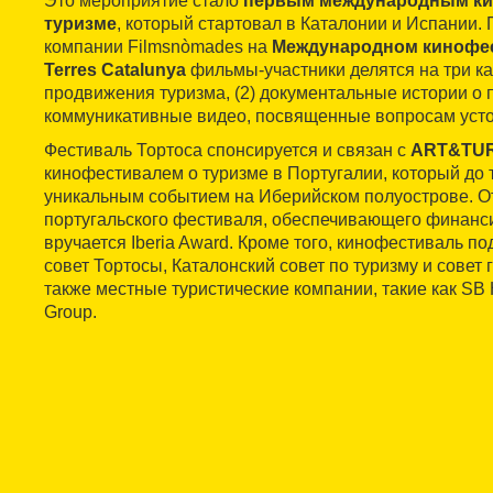
Это мероприятие стало
первым международным ки
туризме
, который стартовал в Каталонии и Испании.
компании Filmsnòmades на
Международном кинофес
Terres Catalunya
фильмы-участники делятся на три кат
продвижения туризма, (2) документальные истории о п
коммуникативные видео, посвященные вопросам усто
Фестиваль Тортоса спонсируется и связан с
ART&TU
кинофестивалем о туризме в Португалии, который до 
уникальным событием на Иберийском полуострове. От
португальского фестиваля, обеспечивающего финанси
вручается Iberia Award. Кроме того, кинофестиваль п
совет Тортосы, Каталонский совет по туризму и совет 
также местные туристические компании, такие как SB Ho
Group.