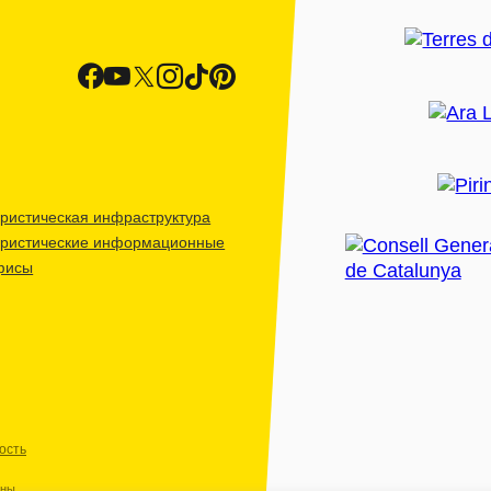
ристическая инфраструктура
уристические информационные
фисы
ость
ены.