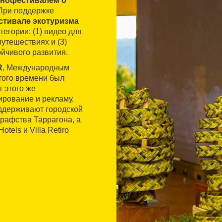
нофестивалем о
 При поддержке
тивале экотуризма
егории: (1) видео для
утешествиях и (3)
йчивого развития.
R
, Международным
того времени был
 этого же
рование и рекламу,
оддерживают городской
графства Таррагона, а
tels и Villa Retiro