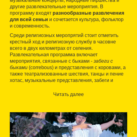
музыкальные концерты, народные пиршества и
другие развлекательные мероприятия. В
программу входят
разнообразные развлечения
для всей семьи
и сочетается культура, фольклор
и современность.
Среди религиозных меропрятий стоит отметить
крестный ход и религиозную службу в часовне
всего в двух километрах от селения.
Развлекательная программа включает
мероприятия, связанные с быками -
забеги с
быками
(correbous) и представления с коровами, а
также театрализованные шествия, танцы и пение
хотас, музыкальные представления, забеги и
танцы под оркестр. Эти и другие мероприятия
развлекут Вас на празднике этого городка,
Читать далее
находящегося на территории
природного парка
«Эльс-Портс»
(Parque Natural de Els Ports).