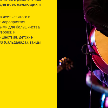
для всех желающих
и
 честь святого и
т мероприятия,
ными для большинства
rebous) и
 шествия, детские
ий
(бальданада), танцы