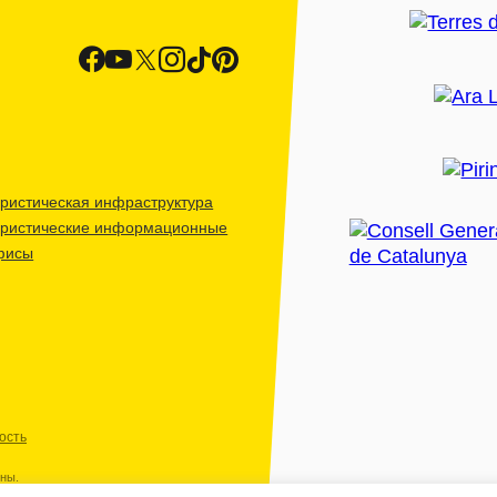
ристическая инфраструктура
уристические информационные
фисы
ость
ены.