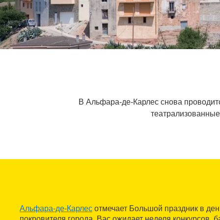
В Альфара-де-Карлес снова проводитс
театрализованные 
Альфара-де-Карлес
отмечает Большой праздник в день
покровителя города. Вас ожидает неделя конкурсов, б