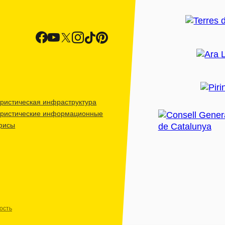
ристическая инфраструктура
уристические информационные
фисы
ость