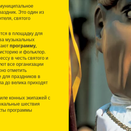
 муниципальное
аздник. Это один из
ителя, святого
тся в площадку для
тва музыкальных
агают
программу,
 историю и фольклор.
ссу в честь святого и
уют все организации
но отметить
 для праздников в
ла до велика приходят
филе конных экипажей с
ыкальные шествия
нкты программы