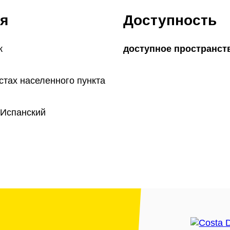
я
Доступность
к
доступное пространст
стах населенного пункта
 Испанский