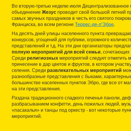
Во вторую-третью неделю июля Децентрализованное
объединение
Жезус
проводит свой большой летний пр
самых звучных праздников в честь его святого покров
Франциска, во всем регионе
Террес-де-л’Эбре
.
На десять дней улицы населенного пункта превращаю
конкурсов, угощений для публики, огромного количес
представлений и т.д. На эти дни организаторы предл
полную мероприятий для всей семьи
, сочетающих
Среди
религиозных
мероприятий следует отметить ме
принесение в дар цветов и фруктов, в котором участв
селения. Среди
развлекательных мероприятий
мож
разнообразные представления с быками, характерные
большинстве населенных пунктов Эбро, где все от ма
на эти представления.
Раздача традиционного сладкого печенья паноли, де
разбрасыванием конфетти, день пожилых людей, муз
«пасакалья» и танцы под оркестр - вот некоторые пу
мероприятий.