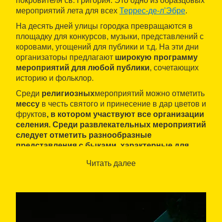
покровителя св. Григория. Это одно из образцовых
мероприятий лета для всех
Террес-де-л’Эбре
.
На десять дней улицы городка превращаются в
площадку для конкурсов, музыки, представлений с
коровами, угощений для публики и т.д. На эти дни
организаторы предлагают
широкую программу
мероприятий для любой публики
, сочетающих
историю и фольклор.
Среди
религиозных
мероприятий можно отметить
мессу
в честь святого и принесение в дар цветов и
фруктов
, в котором участвуют все организации
селения. Среди
развлекательных мероприятий
следует отметить разнообразные
представления с быками, характерные для
большинства праздников в населенных
Читать далее
пунктах Эбро. Можно также посетить раздачу
традиционного сладкого печенья паноли,
провозглашение
«наследниц»
, шахматные
турниры, концерты, танцы под оркестр и
долгожданное дефиле конных экипажей с
разбрасыванием конфетти. Праздник