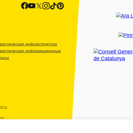
ристическая инфраструктура
уристические информационные
фисы
ость
ены.