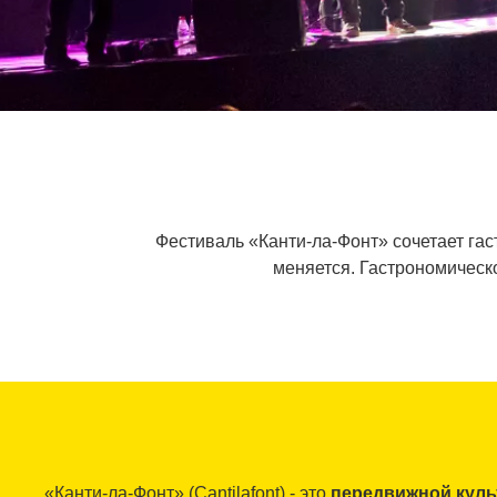
Фестиваль «Канти-ла-Фонт» сочетает га
меняется. Гастрономическ
«Канти-ла-Фонт» (Cantilafont) - это
передвижной кул