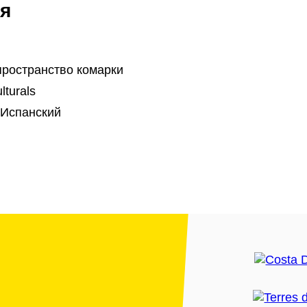
я
ространство комарки
lturals
 Испанский