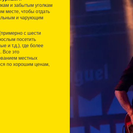
икам и забытым уголкам
м месте, чтобы отдать
кальным и чарующим
(примерно с шести
зрослым посетить
 и т.д.), где более
 Все это
ованием местных
еся по хорошим ценам,