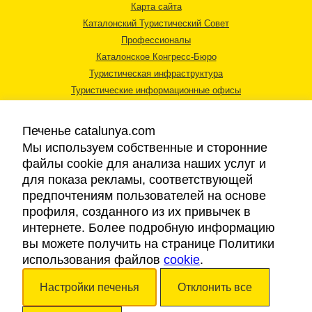
Карта сайта
Каталонский Туристический Совет
Профессионалы
Каталонское Конгресс-Бюро
Туристическая инфраструктура
Туристические информационные офисы
Печенье catalunya.com
Мы используем собственные и сторонние
файлы cookie для анализа наших услуг и
для показа рекламы, соответствующей
Правовая информация
предпочтениям пользователей на основе
Политика конфиденциальности
профиля, созданного из их привычек в
Cookies
интернете. Более подробную информацию
Доступность
вы можете получить на странице Политики
использования файлов
cookie
.
Авторские права © 2026. Каталонский Туристический Совет. Все права
Настройки печенья
Отклонить все
защищены.