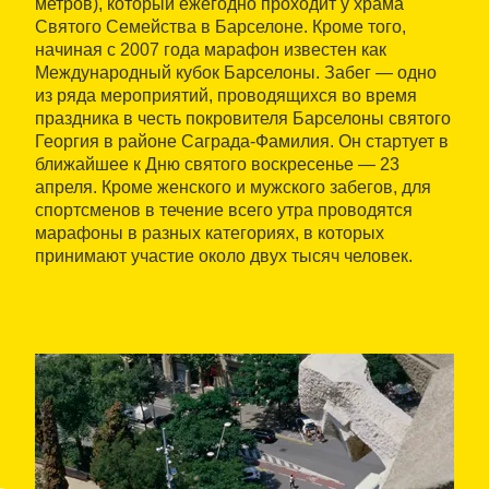
метров), который ежегодно проходит у храма
Святого Семейства в Барселоне. Кроме того,
начиная с 2007 года марафон известен как
Международный кубок Барселоны. Забег — одно
из ряда мероприятий, проводящихся во время
праздника в честь покровителя Барселоны святого
Георгия в районе Саграда-Фамилия. Он стартует в
ближайшее к Дню святого воскресенье — 23
апреля. Кроме женского и мужского забегов, для
спортсменов в течение всего утра проводятся
марафоны в разных категориях, в которых
принимают участие около двух тысяч человек.