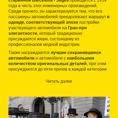
старинной Barcelona - Sitges
проводится с 1959
года в честь этих инженерных произведений.
Среди прочего, он характеризуется тем, что все
пассажиры автомобилей преодолевают маршрут
в
одежде, соответствующей эпохе
постройки
участвующего автомобиля на
Гран-при
элегантности
, который традиционно
присуждается жюри, состоящему из
профессионалов модной индустрии.
Также награждаются
лучшие сохранившиеся
автомобили
и автомобили с
наибольшим
количеством оригинальных деталей
, при этом
присуждаются до пяти призов в каждой категории
(до 1908 года, с 1909 по 1914 год, с 1915 по 1920
год и с 1921 по 1928 год). Призы состоят из
Читать далее
трофеев, предоставленных муниципалитетами,
Генералитетом, Провинцией, Фоментом Туризма
Ситгеса, спонсорами и учреждениями из
Ситгеса
,
а также ассоциациями, связанными с миром
автомобилей. Это
праздник, объявленный
объектом национального туристического