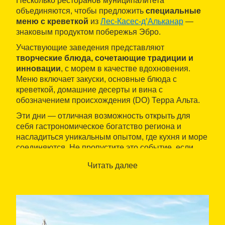
Несколько ресторанов муниципалитета
объединяются, чтобы предложить
специальные
меню с креветкой
из
Лес-Касес-д’Альканар
—
знаковым продуктом побережья Эбро.
Участвующие заведения представляют
творческие блюда, сочетающие традиции и
инновации
, с морем в качестве вдохновения.
Меню включает закуски, основные блюда с
креветкой, домашние десерты и вина с
обозначением происхождения (DO) Терра Альта.
Эти дни — отличная возможность открыть для
себя гастрономическое богатство региона и
насладиться уникальным опытом, где кухня и море
соединяются. Не пропустите это событие, если
цените хорошую еду и подлинные вкусы
Читать далее
побережья.