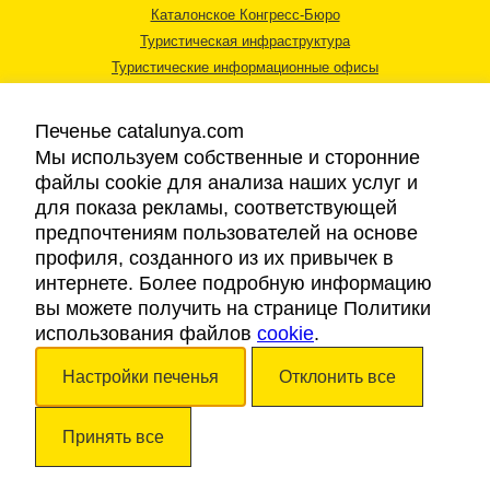
Каталонское Конгресс-Бюро
Туристическая инфраструктура
Туристические информационные офисы
Печенье catalunya.com
Мы используем собственные и сторонние
файлы cookie для анализа наших услуг и
для показа рекламы, соответствующей
Правовая информация
предпочтениям пользователей на основе
Политика конфиденциальности
профиля, созданного из их привычек в
Cookies
интернете. Более подробную информацию
Доступность
вы можете получить на странице Политики
использования файлов
cookie
.
Авторские права © 2026. Каталонский Туристический Совет. Все права
Настройки печенья
Отклонить все
защищены.
Принять все