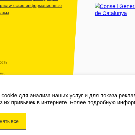
уристические информационные
фисы
ость
ены.
cookie для анализа наших услуг и для показа рекл
из их привычек в интернете. Более подробную инфор
нять все