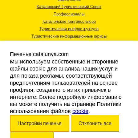
Каталонский Туристический Совет
Профессионалы
Каталонское Конгресс-Бюро
Туристическая инфраструктура
Туристические информационные офисы
Печенье catalunya.com
Мы используем собственные и сторонние
файлы cookie для анализа наших услуг и
для показа рекламы, соответствующей
Правовая информация
предпочтениям пользователей на основе
Политика конфиденциальности
профиля, созданного из их привычек в
Cookies
интернете. Более подробную информацию
Доступность
вы можете получить на странице Политики
использования файлов
cookie
.
Авторские права © 2026. Каталонский Туристический Совет. Все права
Настройки печенья
Отклонить все
защищены.