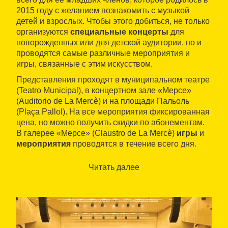
2015 году с желанием познакомить с музыкой
детей и взрослых. Чтобы этого добиться, не только
организуются
специальные концерты
для
новорожденных или для детской аудитории, но и
проводятся самые различные мероприятия и
игры, связанные с этим искусством.
Представления проходят в муниципальном театре
(Teatro Municipal), в концертном зале «Мерсе»
(Auditorio de La Mercè) и на площади Пальоль
(Plaça Pallol). На все мероприятия фиксированная
цена, но можно получить скидки по абонементам.
В галерее «Мерсе» (Claustro de La Mercè)
игры
и
мероприятия
проводятся в течение всего дня.
Программа весьма содержательная, с участием
Читать далее
таких ведущих каталонских групп, как Gossos, Els
Amics de les Arts или Petit de Cal Eril. Кроме того, в
празднике участвуют некоторые рестораны города
Жирона
, которые предлагают
детские меню
всего по 5 евро
. Также проводятся
дополнительные мероприятия для отцов и