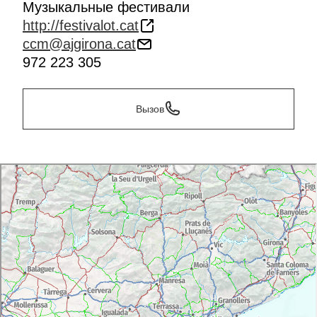
Музыкальные фестивали
http://festivalot.cat
ccm@ajgirona.cat
972 223 305
Вызов