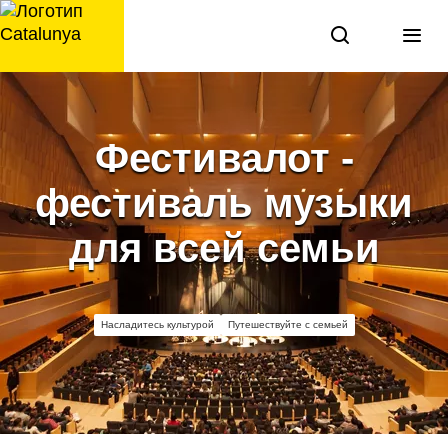
перейти
к
содержанию
Фестивалот -
фестиваль музыки
для всей семьи
Насладитесь культурой
Путешествуйте с семьей