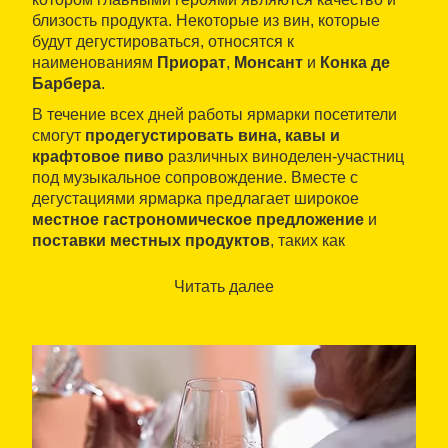
близость продукта. Некоторые из вин, которые
будут дегустироваться, относятся к
наименованиям
Приорат
,
Монсант
и
Конка де
Барбера
.
В течение всех дней работы ярмарки посетители
смогут
продегустировать вина, кавы и
крафтовое пиво
различных виноделен-участниц
под музыкальное сопровождение. Вместе с
дегустациями ярмарка предлагает широкое
местное гастрономическое предложение
и
поставки местных продуктов
, таких как
холодное мясо и сыры.
Читать далее
На ярмарке также представлен широкий
ассортимент
местной гастрономии
и
продуктов
местного производства
, таких как холодное мясо
и сыры.
На ярмарке также можно послушать
музыку
,
посетить мероприятия, посвященные миру вина,
комментированные дегустации
отдельных вин и