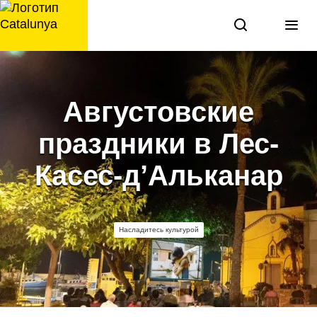
перейти
к
содержанию
Августовские
праздники в Лес-
Касес-д’Альканар
Насладитесь культурой