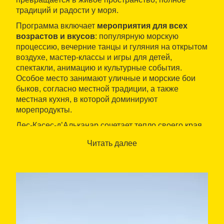
традиций и радости у моря.
Программа включает
мероприятия для всех
возрастов и вкусов
: популярную морскую
процессию, вечерние танцы и гуляния на открытом
воздухе, мастер-классы и игры для детей,
спектакли, анимацию и культурные события.
Особое место занимают уличные и морские бои
быков, согласно местной традиции, а также
местная кухня, в которой доминируют
морепродукты.
Лес-Касес-д’Альканар сочетает тепло своего края,
силу моря и гостеприимный дух местных жителей,
Читать далее
предлагая живой, народный и открытый для всех
праздник. Идеальное время, чтобы познакомиться
с местной культурой и разделить её в кругу
сообщества на уникальном побережье Эбро.