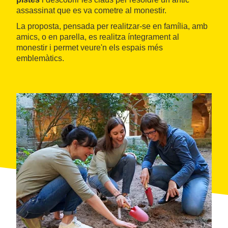
assassinat que es va cometre al monestir.
La proposta, pensada per realitzar-se en família, amb
amics, o en parella, es realitza íntegrament al
monestir i permet veure'n els espais més
emblemàtics.