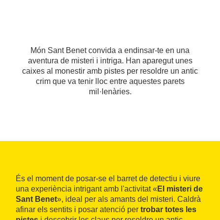
Món Sant Benet convida a endinsar-te en una
aventura de misteri i intriga. Han aparegut unes
caixes al monestir amb pistes per resoldre un antic
crim que va tenir lloc entre aquestes parets
mil·lenàries.
És el moment de posar-se el barret de detectiu i viure
una experiència intrigant amb l'activitat «
El misteri de
Sant Benet
», ideal per als amants del misteri. Caldrà
afinar els sentits i posar atenció per
trobar totes les
pistes
i descobrir les claus per resoldre un antic