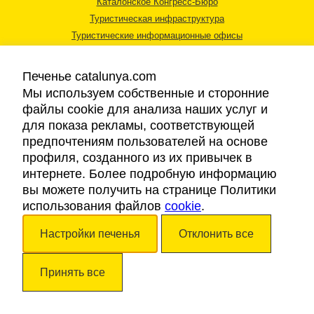
Каталонское Конгресс-Бюро
Туристическая инфраструктура
Туристические информационные офисы
Печенье catalunya.com
Мы используем собственные и сторонние
файлы cookie для анализа наших услуг и
для показа рекламы, соответствующей
Правовая информация
предпочтениям пользователей на основе
Политика конфиденциальности
профиля, созданного из их привычек в
Cookies
интернете. Более подробную информацию
Доступность
вы можете получить на странице Политики
использования файлов
cookie
.
Авторские права © 2026. Каталонский Туристический Совет. Все права
Настройки печенья
Отклонить все
защищены.
Принять все