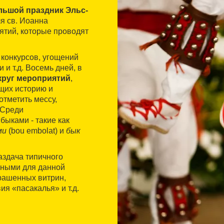
льшой праздник Эльс-
еля св. Иоанна
ятий, которые проводят
 конкурсов, угощений
и т.д. Восемь дней, в
круг мероприятий
,
щих историю и
тметить мессу,
 Среди
быками - такие как
ми
(bou embolat) и
бык
раздача типичного
ичными для данной
крашенных витрин,
я «пасакалья» и т.д.