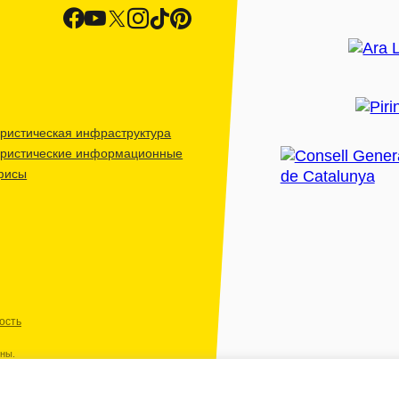
ристическая инфраструктура
уристические информационные
фисы
ость
ены.