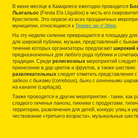
В июне месяце в Камарлесе ежегодно проводится
Бо
Льигальос
(Fiesta Els Lligallos) в честь его покровит
Крестителя. Это первое из всех праздничных меропри
муниципии, относящиеся к
Террес-де-л’Эбре
.
На эту неделю селение превращается в площадку для
для широкой публики, музыки, представлений с быками 
течение которых организаторы предлагают
широкий 
предназначенных для любого рода публики и сочетаю
традиции. Среди
религиозных
мероприятий следует о
принесение в дар цветов и фруктов, а также шествие.
развлекательных
следует отметить представления с 
забеги с быками
(correbous),
быки с огненными шара
на канате
(capllaçat).
Также проводятся и другие мероприятия - такие, как 
сладкого печенья
паноли
, пикники с продуктами, тип
территории, развлечения для детей, конкурс улиц и у
чествование «третьего возраста», музыкальные шестви