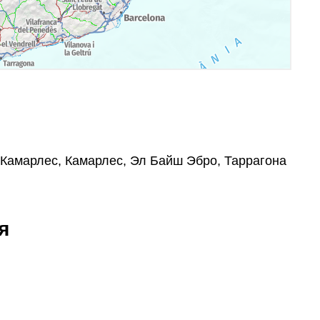
4, Камарлес, Камарлес, Эл Байш Эбро, Таррагона
я