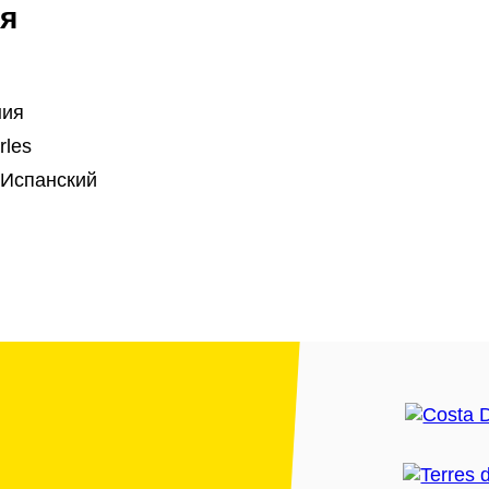
я
ния
rles
 Испанский