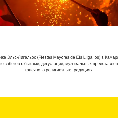
ка Эльс-Лигальос (Fiestas Mayores de Els Lligallos) в Кам
р до забегов с быками, дегустаций, музыкальных представле
конечно, о религиозных традициях.