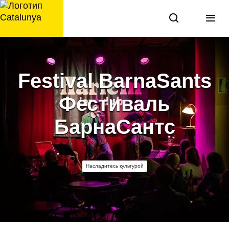
перейти
к
содержанию
Festival BarnaSants
Фестиваль
БарнаСантс
Насладитесь культурой