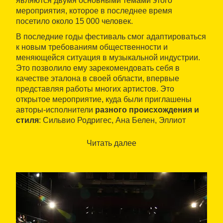
являются двумя основными темами этого
мероприятия, которое в последнее время
посетило около 15 000 человек.
В последние годы фестиваль смог адаптироваться
к новым требованиям общественности и
меняющейся ситуация в музыкальной индустрии.
Это позволило ему зарекомендовать себя в
качестве эталона в своей области, впервые
представляя работы многих артистов. Это
открытое мероприятие, куда были приглашены
авторы-исполнители
разного происхождения и
стиля
: Сильвио Родригес, Ана Белен, Эллиот
Мерфи, Хорхе Дрекслер. Он также предназначен
для молодых авторов, начинающих свою карьеру.
Читать далее
Различные площадки в
Барселоне
, а также
в
других городах Каталонии
устраивают в
первые месяцы года представления,
посвященные песне.