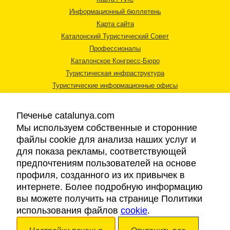
Информационный бюллетень
Карта сайта
Каталонский Туристический Совет
Профессионалы
Каталонское Конгресс-Бюро
Туристическая инфраструктура
Туристические информационные офисы
Печенье catalunya.com
Мы используем собственные и сторонние
файлы cookie для анализа наших услуг и
для показа рекламы, соответствующей
Правовая информация
предпочтениям пользователей на основе
Политика конфиденциальности
профиля, созданного из их привычек в
Cookies
интернете. Более подробную информацию
Доступность
вы можете получить на странице Политики
использования файлов
cookie
.
Авторские права © 2026. Каталонский Туристический Совет. Все права