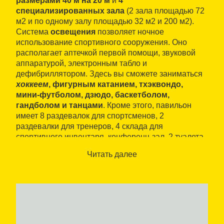
размерами 40 м на 20 м
и
4
специализированных зала
(2 зала площадью 72
м2 и по одному залу площадью 32 м2 и 200 м2).
Система
освещения
позволяет ночное
использование спортивного сооружения. Оно
располагает аптечкой первой помощи, звуковой
аппаратурой, электронным табло и
дефибриллятором. Здесь вы сможете заниматься
хоккеем
, фигурным катанием, тхэквондо,
мини-футболом, дзюдо, баскетболом,
гандболом и танцами
. Кроме этого, павильон
имеет 8 раздевалок для спортсменов, 2
раздевалки для тренеров, 4 склада для
спортивного инвентаря, конференц-зал, 2 туалета
и бар.
Читать далее