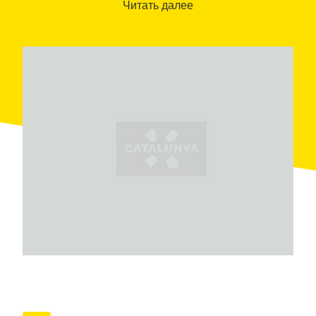
данного центра. Здесь вы также сможете
Читать далее
арендовать парустник со шкипером, чтобы пройти
по морю вдоль этой части каталонского берега.
Центр расположен рядом с
Парком «Монтнегре и
Корредор»
— природным заповедником, на
территории которого организуются туристические
маршруты для поездок на горном велосипеде,
квадроцикле и для пешего туризма. Вы сможете
разместиться в любом понравившемся вам отеле,
выбрав его из длинного списка отелей категорий
«три звезды» и «четыре звезды», или предпочесть
кемпинг или сельский дом.
Деятельность центра Estación Náutica de Santa
Susanna, как и деятельность других подобных ему
центров, направлена на предоставление широкого
спектра
туристических предложений,
связанных с занятием различными видами
спорта и активного отдыха, прежде всего,
водными; а также по размещению туристов
,
как на короткие, так и на длинные сроки
пребывания.