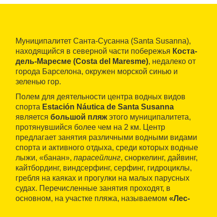
Муниципалитет Санта-Сусанна (Santa Susanna),
находящийся в северной части побережья
Коста-
дель-Маресме (Сosta del Maresme)
, недалеко от
города Барселона, окружен морской синью и
зеленью гор.
Полем для деятельности центра водных видов
спорта
Estación Náutica de Santa Susanna
является
большой пляж
этого муниципалитета,
протянувшийся более чем на 2 км. Центр
предлагает занятия различными водными видами
спорта и активного отдыха, среди которых водные
лыжи, «банан»,
парасейлинг
, сноркелинг, дайвинг,
кайтбординг, виндсерфинг, серфинг, гидроциклы,
гребля на каяках и прогулки на малых парусных
судах. Перечисленные занятия проходят, в
основном, на участке пляжа, называемом
«Лес-
Дунес» (Les Dunes)
, где расположена база