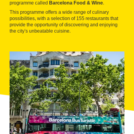
programme called
Barcelona Food & Wine
.
This programme offers a wide range of culinary
possibilities, with a selection of 155 restaurants that
provide the opportunity of discovering and enjoying
the city's unbeatable cuisine.