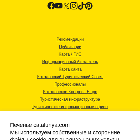
Рекомендации
Публикации
Карта / ГИС
Информационный бюллетень
Карта сайта
Каталонский Туристический Совет
Профессионалы
Каталонское Конгресс-Бюро
Туристическая инфраструктура
Туристические информационные офисы
Печенье catalunya.com
Мы используем собственные и сторонние
файлы cookie для анализа наших услуг и