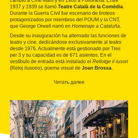
cambió a Cine Martí y en 1906 a Poliorama. Entre
1937 y 1939 se llamó
Teatre Català de la Comèdia
.
Durante la Guerra Civil fue escenario de tiroteos
protagonizados por miembros del POUM y la CNT,
que George Orwell narró en
Homenaje a Cataluña
.
Desde su inauguración ha alternado las funciones de
teatro y cine, dedicándose exclusivamente al teatro
desde 1976. Actualmente está gestionado por Tres
per 3 y su capacidad es de 671 asientos. En el
vestíbulo de entrada está instalado el
Rellotge il·lusori
(Reloj ilusorio), poema visual de
Joan Brossa
.
Читать далее