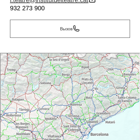
i.teatre@institutdelteatre.cat
932 273 900
Вызов