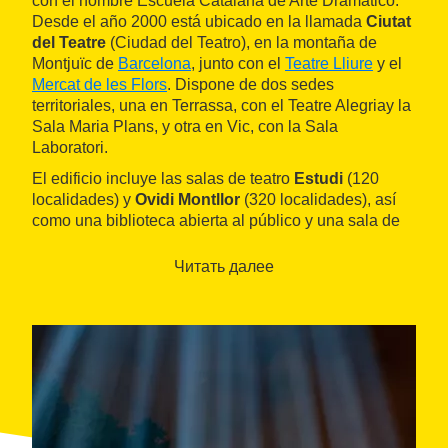
con el nombre Escuela Catalana de Arte Dramático.
Desde el año 2000 está ubicado en la llamada
Ciutat
del Teatre
(Ciudad del Teatro), en la montaña de
Montjuïc de
Barcelona
, junto con el
Teatre Lliure
y el
Mercat de les Flors
. Dispone de dos sedes
territoriales, una en Terrassa, con el Teatre Alegriay la
Sala Maria Plans, y otra en Vic, con la Sala
Laboratori.
El edificio incluye las salas de teatro
Estudi
(120
localidades) y
Ovidi Montllor
(320 localidades), así
como una biblioteca abierta al público y una sala de
exposiciones.
Читать далее