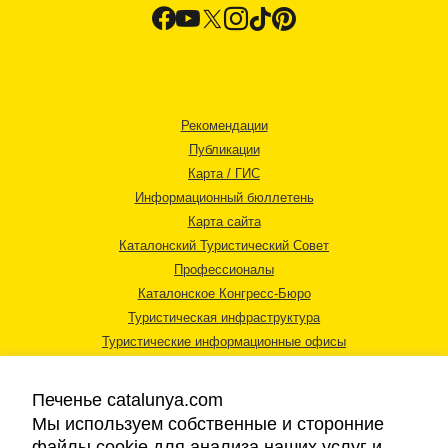
Рекомендации
Публикации
Карта / ГИС
Информационный бюллетень
Карта сайта
Каталонский Туристический Совет
Профессионалы
Каталонское Конгресс-Бюро
Туристическая инфраструктура
Туристические информационные офисы
Печенье catalunya.com
Мы используем собственные и сторонние
файлы cookie для анализа наших услуг и