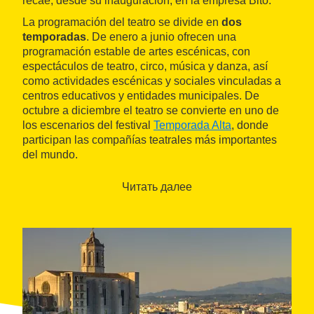
recae, desde su inauguración, en la empresa Bitò.
La programación del teatro se divide en
dos
temporadas
. De enero a junio ofrecen una
programación estable de artes escénicas, con
espectáculos de teatro, circo, música y danza, así
como actividades escénicas y sociales vinculadas a
centros educativos y entidades municipales. De
octubre a diciembre el teatro se convierte en uno de
los escenarios del festival
Temporada Alta
, donde
participan las compañías teatrales más importantes
del mundo.
Читать далее