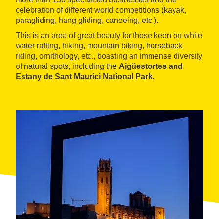
celebration of different world competitions (kayak,
paragliding, hang gliding, canoeing, etc.).
This is an area of great beauty for those keen on white
water rafting, hiking, mountain biking, horseback
riding, ornithology, etc., boasting an immense diversity
of natural spots, including the
Aigüestortes and
Estany de Sant Maurici National Park
.