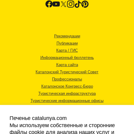
Рекомендации
Публикации
Карта / ГИС
Информационный бюллетень
Карта сайта
Каталонский Туристический Совет
Профессионалы
Каталонское Конгресс-Бюро
Туристическая инфраструктура
Туристические информационные офисы
Печенье catalunya.com
Мы используем собственные и сторонние
файлы cookie для анализа наших услуг и