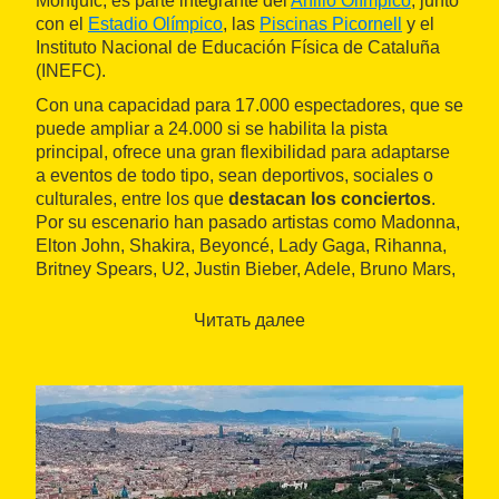
Montjuïc, es parte integrante del
Anillo Olímpico
, junto
con el
Estadio Olímpico
, las
Piscinas Picornell
y el
Instituto Nacional de Educación Física de Cataluña
(INEFC).
Con una capacidad para 17.000 espectadores, que se
puede ampliar a 24.000 si se habilita la pista
principal, ofrece una gran flexibilidad para adaptarse
a eventos de todo tipo, sean deportivos, sociales o
culturales, entre los que
destacan los conciertos
.
Por su escenario han pasado artistas como Madonna,
Elton John, Shakira, Beyoncé, Lady Gaga, Rihanna,
Britney Spears, U2, Justin Bieber, Adele, Bruno Mars,
Ricky Martin, Metallica o Pearl Jam. El recinto está
adaptado para personas con movilidad reducida.
Читать далее
Además de la sala principal, está el
Sant Jordi Club
,
una sala polivalente de 2.900 metros cuadrados con
capacidad para 4.600 personas utilizada para la
celebración de actos corporativos y conciertos.