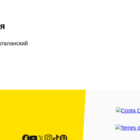
я
аталанский