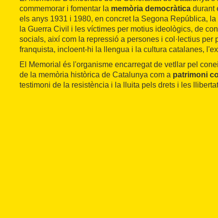
commemorar i fomentar la
memòria democràtica
durant 
els anys 1931 i 1980, en concret la Segona República, la 
la Guerra Civil i les víctimes per motius ideològics, de con
socials, així com la repressió a persones i col·lectius per 
franquista, incloent-hi la llengua i la cultura catalanes, l'exi
El Memorial és l'organisme encarregat de vetllar pel con
de la memòria històrica de Catalunya com a
patrimoni co
testimoni de la resistència i la lluita pels drets i les lliber