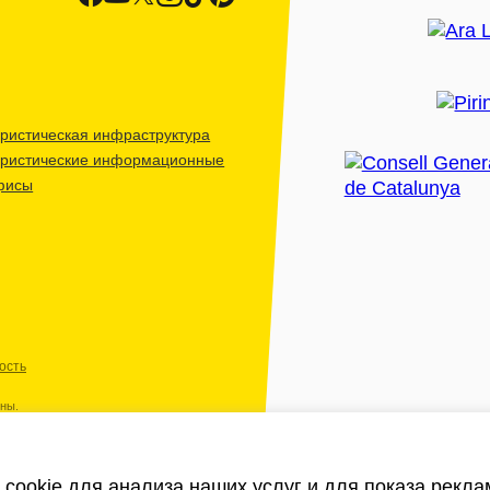
ристическая инфраструктура
уристические информационные
фисы
ость
ены.
cookie для анализа наших услуг и для показа рекл