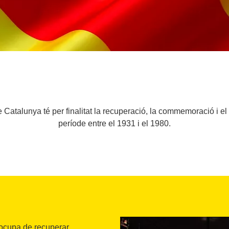
 Catalunya té per finalitat la recuperació, la commemoració i e
període entre el 1931 i el 1980.
ocupa de recuperar,