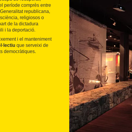
el període comprès entre
Generalitat republicana,
sciència, religiosos o
part de la dictadura
li i la deportació.
eixement i el manteniment
l·lectiu
que serveixi de
tats democràtiques.