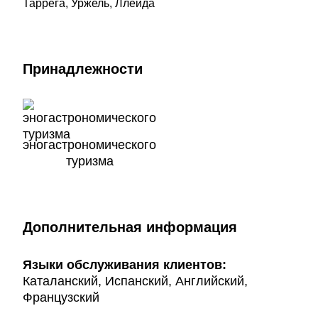
Таррега, Уржель, Ллейда
Принадлежности
эногастрономического
туризма
Дополнительная информация
Языки обслуживания клиентов:
Каталанский, Испанский, Английский,
Французский