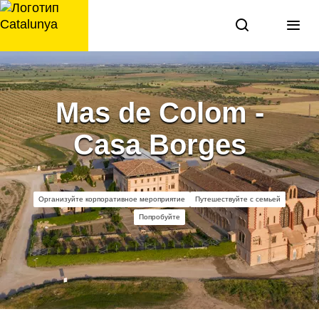
перейти
к
содержанию
Mas de Colom -
Casa Borges
Организуйте корпоративное мероприятие
Путешествуйте с семьей
Попробуйте