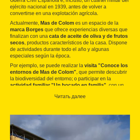
Guerra Civil Española e, incluso, un cuartel militar del
ejército nacional en 1939, antes de volver a
convertirse en una explotación agrícola.
Actualmente,
Mas de Colom
es un espacio de la
marca Borges
que ofrece experiencias diversas que
finalizan con una
cata de aceite de oliva y de frutos
secos
, productos característicos de la casa. Dispone
de actividades durante todo el año y algunas
especiales según la época.
Por ejemplo, se puede realizar la
visita "Conoce los
entornos de Mas de Colom"
, que permite descubrir
la biodiversidad del entorno; o participar en la
actividad familiar "Un bocado en familia"
, con un
desayuno saludable y sostenible.
Читать далее
También están las
actividades de temporada
, que
proponen conocer el Mas de Colom según la época
del año: espectáculos de la floración, atardeceres
especiales de verano o demostraciones culinarias
con productos Borges, entre otros.
Además, cuenta con la posibilidad de complementar