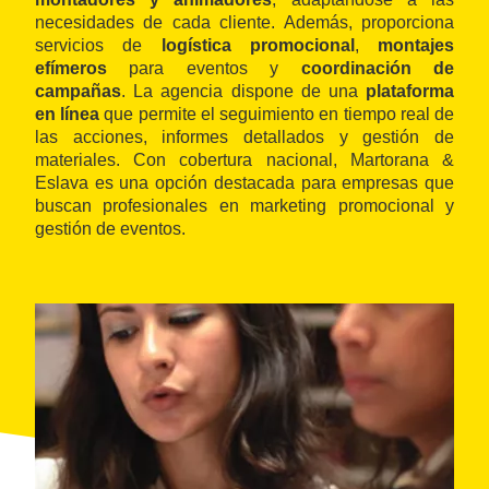
necesidades de cada cliente. Además, proporciona
servicios de
logística promocional
,
montajes
efímeros
para eventos y
coordinación de
campañas
. La agencia dispone de una
plataforma
en línea
que permite el seguimiento en tiempo real de
las acciones, informes detallados y gestión de
materiales. Con cobertura nacional, Martorana &
Eslava es una opción destacada para empresas que
buscan profesionales en marketing promocional y
gestión de eventos.