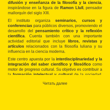
difusión y enseñanza de la filosofía y la ciencia
,
inspirándose en la figura de
Ramon Llull
, pensador
mallorquín del siglo XIII.
El instituto organiza
seminarios, cursos y
conferencias
para públicos diversos, promoviendo el
desarrollo del
pensamiento crítico y la reflexión
científica
. Cuenta también con una importante
actividad editorial que incluye
libros, revistas y
artículos
relacionados con la filosofía luliana y su
influencia en la ciencia moderna.
Este centro apuesta por la
interdisciplinariedad y la
integración del saber científico y filosófico
como
motor de progreso cultural. Su objetivo es contribuir a
la
formación intelectual y cultural
de la sociedad,
así como a la
conservación y actualización del
Читать далее
legado de Ramon Llull
mediante el estudio riguroso
y la divulgación accesible.