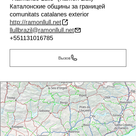
Каталонские общины за границей
comunitats catalanes exterior
http://ramonllull.net
llullbrazil@ramonllull.net
+551131016785
Вызов