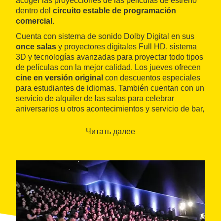
acoger las proyecciones de las películas de estreno
dentro del
circuito estable de programación
comercial
.
Cuenta con sistema de sonido Dolby Digital en sus
once salas
y proyectores digitales Full HD, sistema
3D y tecnologías avanzadas para proyectar todo tipos
de películas con la mejor calidad. Los jueves ofrecen
cine en versión original
con descuentos especiales
para estudiantes de idiomas. También cuentan con un
servicio de alquiler de las salas para celebrar
aniversarios u otros acontecimientos y servicio de bar,
cafetería y aire acondicionado.
Читать далее