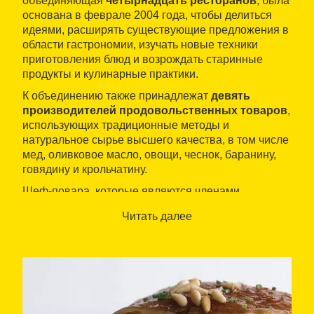
объединяющая
четырнадцать ресторанов
, была
основана в феврале 2004 года, чтобы делиться
идеями, расширять существующие предложения в
области гастрономии, изучать новые техники
приготовления блюд и возрождать старинные
продукты и кулинарные практики.
К объединению также принадлежат
девять
производителей продовольственных товаров
,
использующих традиционные методы и
натуральное сырье высшего качества, в том числе
мед, оливковое масло, овощи, чеснок, баранину,
говядину и крольчатину.
Шеф-повара, которые являются членами
организации, придерживаются
разных стилей
Читать далее
работы
: от авторской кухни и создания блюд из
самых свежих продуктов с рынка до
приготовления пищи на углях и по каталонским
рецептам. Однако общим элементом неизменно
выступают
качество
и
местные продукты
.
Летом ассоциация проводит фестиваль