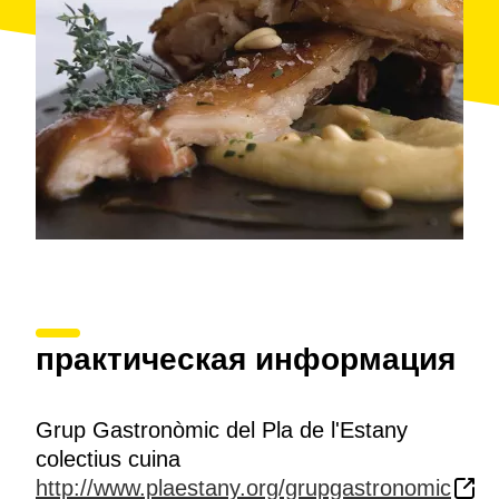
«Гастрономический июнь»
, в рамках которого
устраиваются коллоквиумы, лекции, дегустации
спокойных и игристых вин, коктейлей, оливкового
масла и экологических овощей, а также подаются
закуски: хлеб, томатный соус и колбасные изделия.
С 2009 года организуется также заключительный
ужин в дворике монастыря
Сант-Эстеве де
Баньолес
с крытой галереей. Максимальное
количество гостей составляет 120 человек. Для
записи и участия в других мероприятиях
фестиваля «Гастрономический июнь» следует
обратиться в бюро туристической информации при
мэрии города.
практическая информация
Grup Gastronòmic del Pla de l'Estany
colectius cuina
http://www.plaestany.org/grupgastronomic