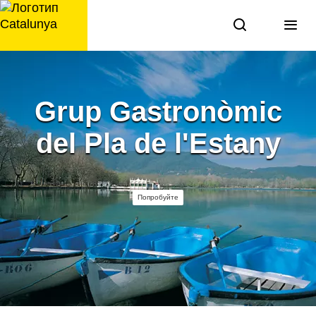
перейти
к
содержанию
Grup Gastronòmic
del Pla de l'Estany
Попробуйте