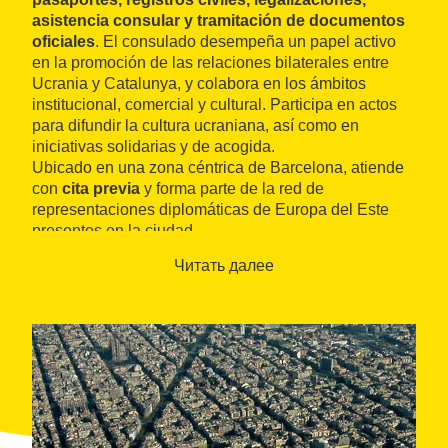
asistencia consular y tramitación de documentos
oficiales
. El consulado desempeña un papel activo
en la promoción de las relaciones bilaterales entre
Ucrania y Catalunya, y colabora en los ámbitos
institucional, comercial y cultural. Participa en actos
para difundir la cultura ucraniana, así como en
iniciativas solidarias y de acogida.
Ubicado en una zona céntrica de Barcelona, atiende
con
cita previa
y forma parte de la red de
representaciones diplomáticas de Europa del Este
presentes en la ciudad.
Читать далее