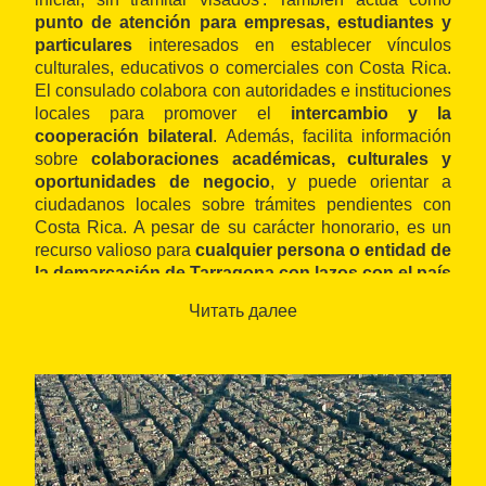
punto de atención para empresas, estudiantes y
particulares
interesados en establecer vínculos
culturales, educativos o comerciales con Costa Rica.
El consulado colabora con autoridades e instituciones
locales para promover el
intercambio y la
cooperación bilateral
. Además, facilita información
sobre
colaboraciones académicas, culturales y
oportunidades de negocio
, y puede orientar a
ciudadanos locales sobre trámites pendientes con
Costa Rica. A pesar de su carácter honorario, es un
recurso valioso para
cualquier persona o entidad de
la demarcación de Tarragona con lazos con el país
centroamericano
.
Читать далее